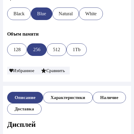
Black
Blue
Natural
White
Объем памяти
128
256
512
1Tb
Избранное
Сравнить
Описание
Характеристики
Наличие
Доставка
Дисплей