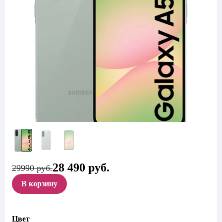
28 490
руб.
Первоначальная
Текущая
29990 руб.
цена
цена:
В корзину
составляла
28
29
490 руб..
990 руб..
Цвет